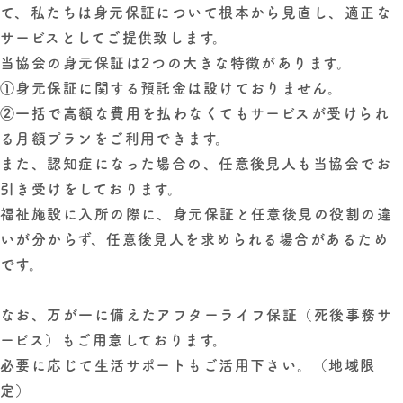
て、私たちは身元保証について根本から見直し、適正な
サービスとしてご提供致します。
当協会の身元保証は2つの大きな特徴があります。
①
身元保証に関する預託金は設けておりません
。
②
一括で高額な費用を払わなくてもサービスが受けられ
る月額プランをご利用できます。
また、認知症になった場合の、
任意後見人
も当協会でお
引き受けをしております。
福祉施設に入所の際に、身元保証と任意後見の役割の違
いが分からず、任意後見人を求められる場合があるため
です。
なお、万が一に備えた
アフターライフ保証（死後事務サ
ービス
）もご用意しております。
必要に応じて
生活サポート
もご活用下さい。（地域限
定）